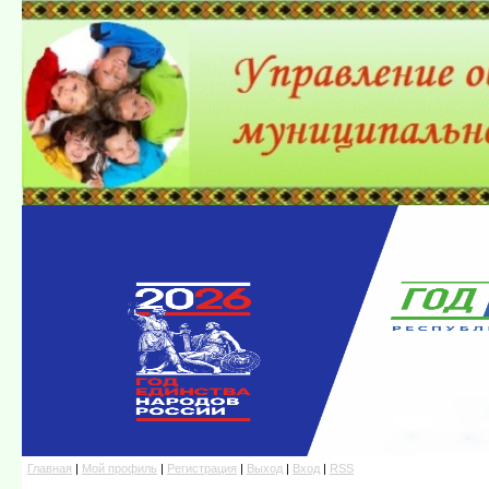
Главная
|
Мой профиль
|
Регистрация
|
Выход
|
Вход
|
RSS