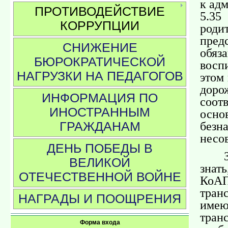
к адм
ПРОТИВОДЕЙСТВИЕ
5.3
КОРРУПЦИИ
род
пред
СНИЖЕНИЕ
обя
БЮРОКРАТИЧЕСКОЙ
восп
НАГРУЗКИ НА ПЕДАГОГОВ
этом
доро
ИНФОРМАЦИЯ ПО
соот
ИНОСТРАННЫМ
осн
без
ГРАЖДАНАМ
несо
ДЕНЬ ПОБЕДЫ В
ВЕЛИКОЙ
знать
ОТЕЧЕСТВЕННОЙ ВОЙНЕ
КоА
тран
НАГРАДЫ И ПООЩРЕНИЯ
име
тран
Форма входа