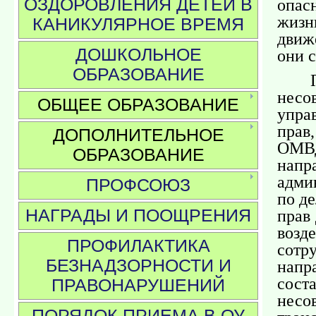
ОЗДОРОВЛЕНИЯ ДЕТЕЙ В
опас
жизн
КАНИКУЛЯРНОЕ ВРЕМЯ
движ
ДОШКОЛЬНОЕ
они 
ОБРАЗОВАНИЕ
нес
ОБЩЕЕ ОБРАЗОВАНИЕ
упра
прав
ДОПОЛНИТЕЛЬНОЕ
ОМВД
ОБРАЗОВАНИЕ
на
адми
ПРОФСОЮЗ
по д
НАГРАДЫ И ПООЩРЕНИЯ
прав
воз
ПРОФИЛАКТИКА
сот
БЕЗНАДЗОРНОСТИ И
напр
сос
ПРАВОНАРУШЕНИЙ
нес
ПОРЯДОК ПРИЕМА В ОУ