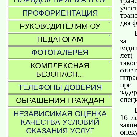
транс
учас
ПРОФОРИЕНТАЦИЯ
тран
два 
РУКОВОДИТЕЛЯМ ОУ
ПЕДАГОГАМ
за 
води
ФОТОГАЛЕРЕЯ
лет)
так
КОМПЛЕКСНАЯ
отве
БЕЗОПАСН...
штраф
при
ТЕЛЕФОНЫ ДОВЕРИЯ
зад
спец
ОБРАЩЕНИЯ ГРАЖДАН
НЕЗАВИСИМАЯ ОЦЕНКА
16 л
КАЧЕСТВА УСЛОВИЙ
зако
ОКАЗАНИЯ УСЛУГ
опек