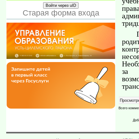
учеб
Войти через uID
пр
Старая форма входа
адми
тридц
род
конт
несо
Необ
за 
возм
тран
Просмотр
Всего комме
Доб