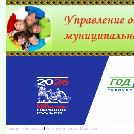
Главная
|
Мой профиль
|
Регистрация
|
Выход
|
Вход
|
RSS