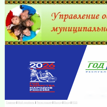
Главная
|
Мой профиль
|
Регистрация
|
Выход
|
Вход
|
RSS