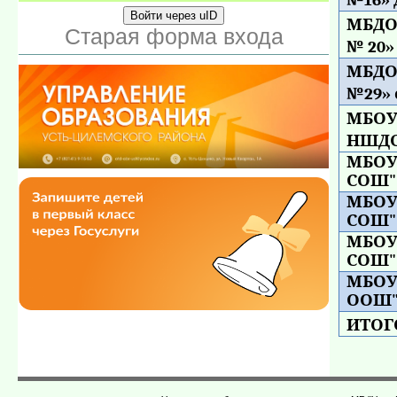
Войти через uID
МБДО
Старая форма входа
№ 20»
МБДО
№29» 
МБОУ
НШДС
МБОУ
СОШ"
МБОУ
СОШ"
МБОУ
СОШ"
МБОУ
ООШ
ИТОГ