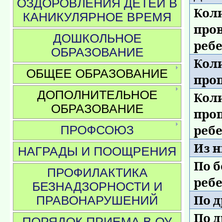
ОЗДОРОВЛЕНИЯ ДЕТЕЙ В
Коли
КАНИКУЛЯРНОЕ ВРЕМЯ
про
ДОШКОЛЬНОЕ
реб
ОБРАЗОВАНИЕ
Коли
ОБЩЕЕ ОБРАЗОВАНИЕ
про
ДОПОЛНИТЕЛЬНОЕ
Коли
ОБРАЗОВАНИЕ
про
ПРОФСОЮЗ
ребе
Из н
НАГРАДЫ И ПООЩРЕНИЯ
По 
ПРОФИЛАКТИКА
реб
БЕЗНАДЗОРНОСТИ И
По 
ПРАВОНАРУШЕНИЙ
По 
ПОРЯДОК ПРИЕМА В ОУ