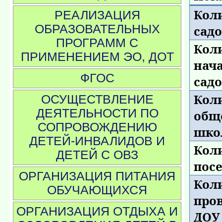
Кол
РЕАЛИЗАЦИЯ
ОБРАЗОВАТЕЛЬНЫХ
сад
ПРОГРАММ С
Кол
ПРИМЕНЕНИЕМ ЭО, ДОТ
нач
ФГОС
сад
ОСУЩЕСТВЛЕНИЕ
Коли
ДЕЯТЕЛЬНОСТИ ПО
общ
СОПРОВОЖДЕНИЮ
шко
ДЕТЕЙ-ИНВАЛИДОВ И
Коли
ДЕТЕЙ С ОВЗ
пос
ОРГАНИЗАЦИЯ ПИТАНИЯ
Кол
ОБУЧАЮЩИХСЯ
про
ОРГАНИЗАЦИЯ ОТДЫХА И
ДОУ