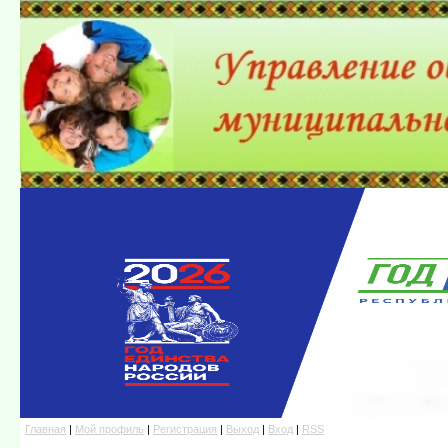
Главная
|
Мой профиль
|
Регистрация
|
Выход
|
Вход
|
RSS