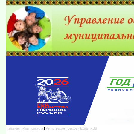
Главная
|
Мой профиль
|
Регистрация
|
Выход
|
Вход
|
RSS