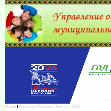
Главная
|
Мой профиль
|
Регистрация
|
Выход
|
Вход
|
RSS