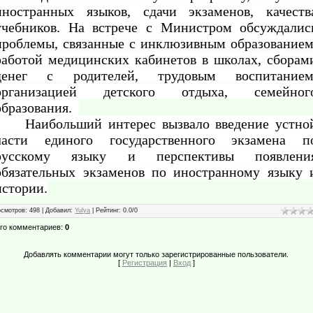
иностранных языков, сдачи экзаменов, качеств
учебников. На встрече с Министром обсуждалис
проблемы, связанные с инклюзивным образованием
работой медицинских кабинетов в школах, сборам
денег с родителей, трудовым воспитанием
организацией детского отдыха, семейног
образования.
Наибольший интерес вызвало введение устно
части единого государственного экзамена п
русскому языку и перспективы появлени
обязательных экзаменов по иностранному языку 
истории.
осмотров
: 498 |
Добавил
:
Yulya
|
Рейтинг
:
0.0
/
0
го комментариев
:
0
Добавлять комментарии могут только зарегистрированные пользователи.
[
Регистрация
|
Вход
]