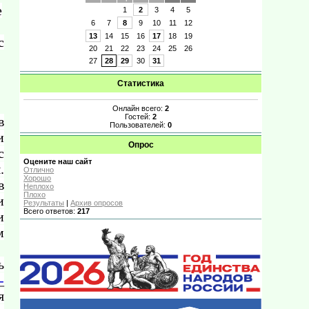
е
1
2
3
4
5
6
7
8
9
10
11
12
13
14
15
16
17
18
19
с
20
21
22
23
24
25
26
27
28
29
30
31
Статистика
Онлайн всего:
2
Гостей:
2
в
Пользователей:
0
и
Опрос
с
Оцените наш сайт
.
Отлично
Хорошо
в
Неплохо
Плохо
и
Результаты
|
Архив опросов
Всего ответов:
217
и
м
ь
-
я