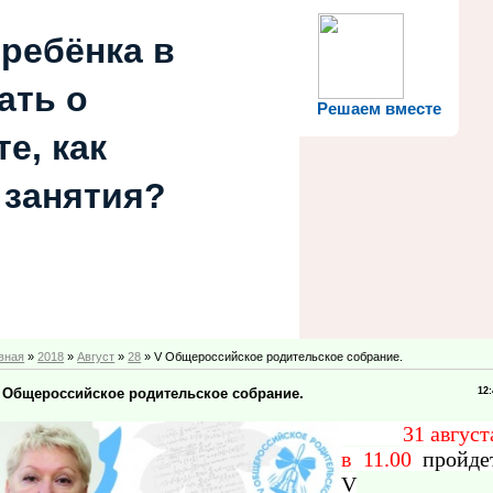
 ребёнка в
ать о
Решаем вместе
е, как
 занятия?
вная
»
2018
»
Август
»
28
» V Общероссийское родительское собрание.
 Общероссийское родительское собрание.
12
31 август
в 11.00
пройде
V