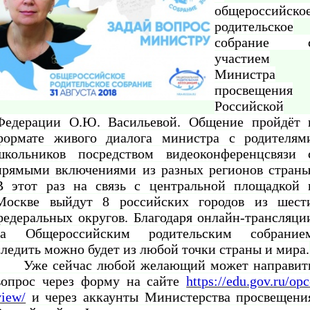
общероссийско
родительское
собрание 
участием
Министра
просвещения
Российской
Федерации О.Ю. Васильевой. Общение пройдёт 
формате живого диалога министра с родителям
школьников посредством видеоконференцсвязи 
прямыми включениями из разных регионов страны
В этот раз на связь с центральной площадкой 
Москве выйдут 8 российских городов из шест
федеральных округов. Благодаря онлайн-трансляци
за Общероссийским родительским собрание
следить можно будет из любой точки страны и мира.
Уже сейчас любой желающий может направит
вопрос через форму на сайте
https://edu.gov.ru/opc
view/
и через аккаунты Министерства просвещени