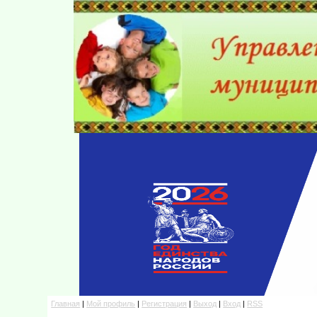
Главная
|
Мой профиль
|
Регистрация
|
Выход
|
Вход
|
RSS