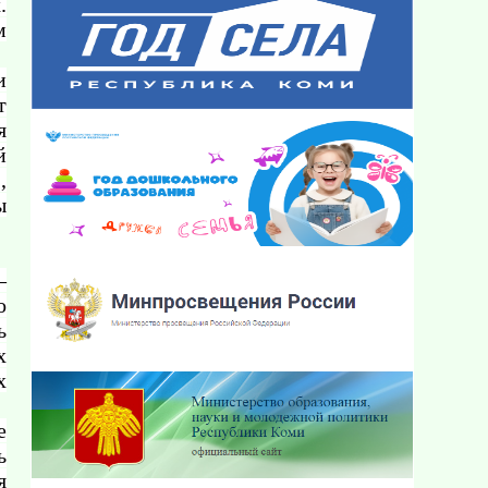
.
м
и
т
я
й
,
ы
–
о
ь
х
х
е
ь
я