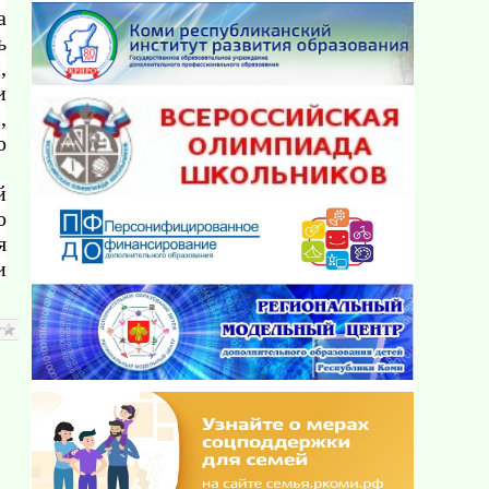
а
ь
,
и
,
о
й
о
я
и