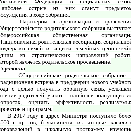
Российской Федерации в социальных сетях
Наиболее острые из них станут предмето
обсуждения в ходе собрания.
Партнёром в организации и проведени
Общероссийского родительского собрания выступае
общероссийская общественная организаци
«Национальная родительская ассоциация социально
поддержки семей и защиты семейных ценностей»
одним из стратегических направлений работ
которой является
родительское просвещение.
Справочно
Общероссийское родительское собрание 
традиционная встреча в преддверии нового учебног
года с целью получить обратную связь, услышат
мнение родителей, узнать о наиболее волнующих и
вопросах, оценить эффективность реализуемы
проектов и программ.
В 2017 году в адрес Министра поступило боле
3000 вопросов, большинство из которых касалис
нововведений в школьную программу, изучени