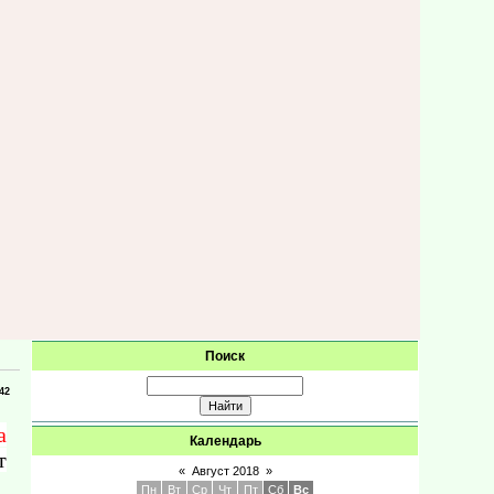
Поиск
:42
а
Календарь
т
«
Август 2018
»
Пн
Вт
Ср
Чт
Пт
Сб
Вс