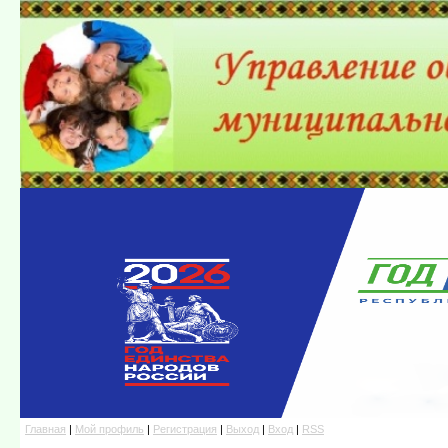
Главная
|
Мой профиль
|
Регистрация
|
Выход
|
Вход
|
RSS