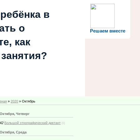
 ребёнка в
ать о
Решаем вместе
е, как
 занятия?
вная
»
2020
»
Октябрь
 Октября, Четверг
:42
Большой этнографический диктант
(0)
 Октября, Среда