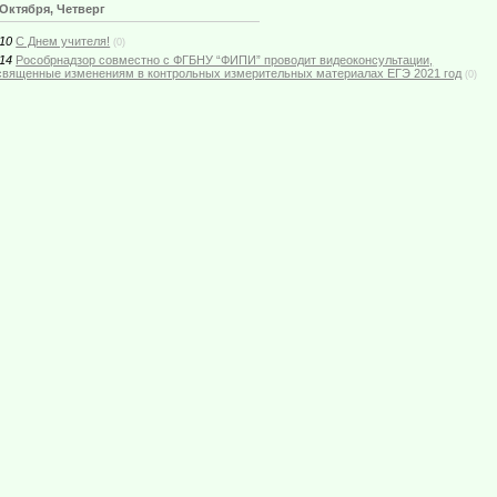
 Октября, Четверг
:10
С Днем учителя!
(0)
:14
Рособрнадзор совместно с ФГБНУ “ФИПИ” проводит видеоконсультации,
священные изменениям в контрольных измерительных материалах ЕГЭ 2021 год
(0)