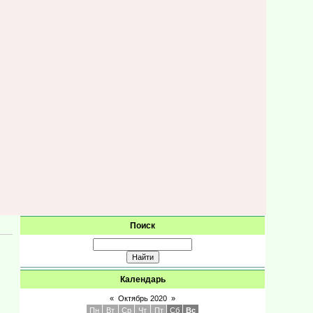
Поиск
Календарь
«
Октябрь 2020
»
Пн
Вт
Ср
Чт
Пт
Сб
Вс