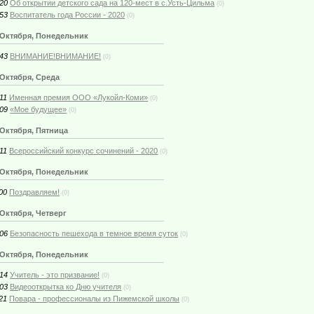
:20
Об открытии детского сада на 120-мест в с.Усть-Цильма
(0)
:53
Воспитатель года России - 2020
(0)
 Октября, Понедельник
:43
ВНИМАНИЕ!ВНИМАНИЕ!
(0)
 Октября, Среда
11
Именная премия ООО «Лукойл-Коми»
(0)
:09
«Мое будущее»
(0)
 Октября, Пятница
11
Всероссийский конкурс сочинений - 2020
(0)
 Октября, Понедельник
00
Поздравляем!
(0)
 Октября, Четверг
:06
Безопасность пешехода в темное время суток
(0)
 Октября, Понедельник
:14
Учитель - это призвание!
(0)
:03
Видеооткрытка ко Дню учителя
(0)
21
Повара - профессионалы из Пижемской школы
(0)