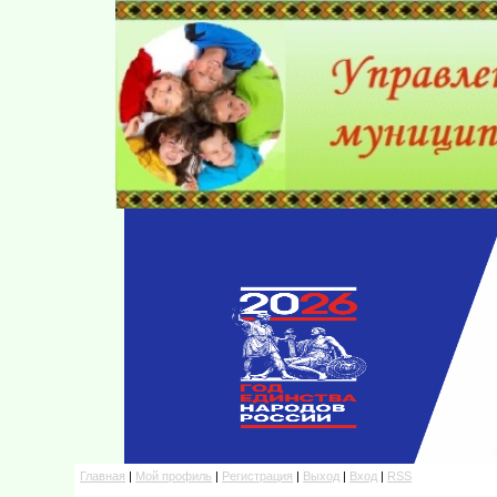
Главная
|
Мой профиль
|
Регистрация
|
Выход
|
Вход
|
RSS