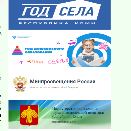
я
в
о
ь
о
и
а
У