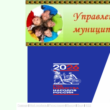
Главная
|
Мой профиль
|
Регистрация
|
Выход
|
Вход
|
RSS