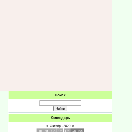
Поиск
Календарь
«
Октябрь 2020
»
Пн
Вт
Ср
Чт
Пт
Сб
Вс