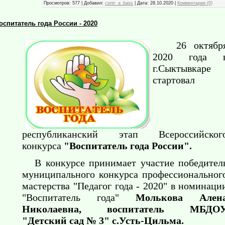
Просмотров:
577
|
Добавил:
contr_a_bass
|
Дата:
28.10.2020
|
Комментарии (0)
оспитатель года России - 2020
26 октябр
2020 года 
г.Сыктывкаре
стартовал
республиканский этап Всероссийског
конкурса
"Воспитатель года России".
В конкурсе принимает участие победител
муниципального конкурса профессиональног
мастерства "Педагог года - 2020" в номинаци
"Воспитатель года"
Молькова Ален
Николаевна, воспитатель МБДО
"Детский сад № 3" с.Усть-Цильма.