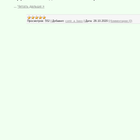
...
Читать дальше »
Просмотров:
552
|
Добавил:
contr_a_bass
|
Дата:
28.10.2020
|
Комментарии (0)