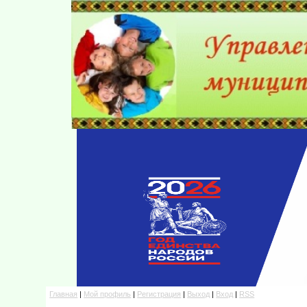
Главная
|
Мой профиль
|
Регистрация
|
Выход
|
Вход
|
RSS