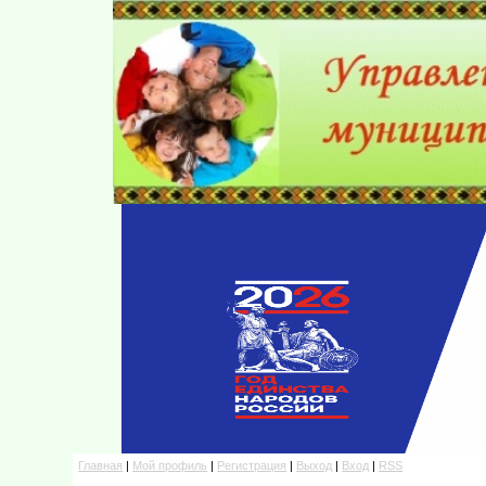
Главная
|
Мой профиль
|
Регистрация
|
Выход
|
Вход
|
RSS