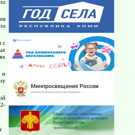
по
ия
по
 с
ых
ях
 и
ну
ой
2-
у