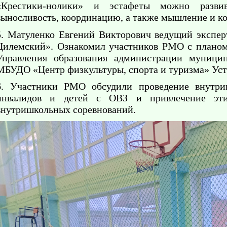
«Крестики-нолики» и эстафеты можно развива
выносливость, координацию, а также мышление и к
5. Матуленко Евгений Викторович ведущий экспер
Цилемский». Ознакомил участников РМО с планом
Управления образования администрации муници
МБУДО «Центр физкультуры, спорта и туризма» Усть
6. Участники РМО обсудили проведение внутри
инвалидов и детей с ОВЗ и привлечение эти
внутришкольных соревнований.