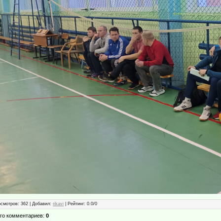
осмотров
: 362 |
Добавил
:
rikavi
|
Рейтинг
:
0.0
/
0
го комментариев
:
0