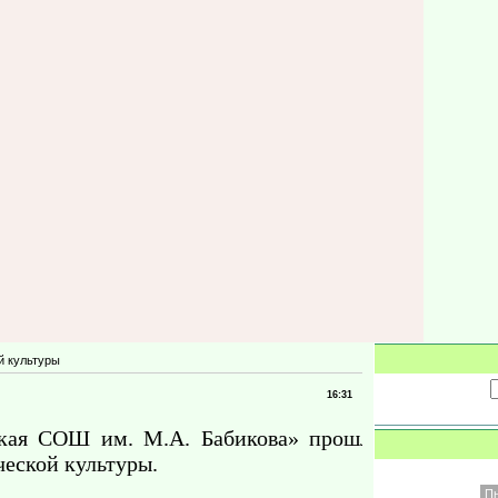
й культуры
16:31
кая СОШ им. М.А. Бабикова» прошло
еской культуры.
П