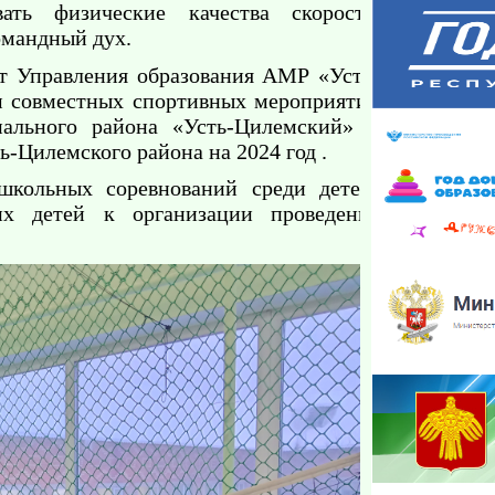
ть физические качества скорость,
омандный дух.
т Управления образования АМР «Усть-
 совместных спортивных мероприятий
пального района «Усть-Цилемский» и
-Цилемского района на 2024 год .
школьных соревнований среди детей-
х детей к организации проведения