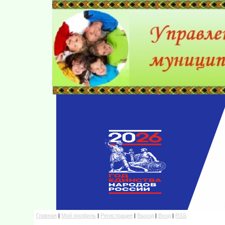
Главная
|
Мой профиль
|
Регистрация
|
Выход
|
Вход
|
RSS