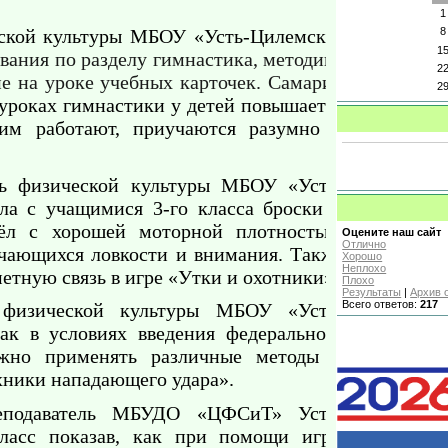
1
еской культуры МБОУ «Усть-Цилемская
8
1
вания по разделу гимнастика, методику
2
е на уроке учебных карточек. Самарин
2
 уроках гимнастики у детей повышается
ним работают, приучаются разумно и
ль физической культуры МБОУ «Усть-
а с учащимися 3-го класса броски и
ёл с хорошей моторной плотностью.
Оцените наш сайт
Отлично
учающихся ловкости и внимания. Также
Хорошо
Неплохо
тную связь в игре «Утки и охотники».
Плохо
Результаты
|
Архив 
Всего ответов:
217
 физической культуры МБОУ «Усть-
к в условиях введения федерального
можно применять различные методы и
хники нападающего удара».
реподаватель МБУДО «ЦФСиТ» Усть-
класс показав, как при помощи игры